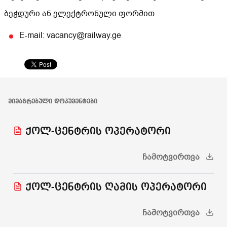
ბეჭდური ან ელექტრონული ფორმით
E-mail: vacancy@railway.ge
ᲛᲘᲛᲐᲒᲠᲔᲑᲣᲚᲘ ᲓᲝᲙᲣᲛᲔᲜᲢᲔᲑᲘ
ქოლ-ცენტრის ოპერატორი
ᲩᲐᲛᲝᲢᲕᲘᲠᲗᲕᲐ
ქოლ-ცენტრის ღამის ოპერატორი
ᲩᲐᲛᲝᲢᲕᲘᲠᲗᲕᲐ