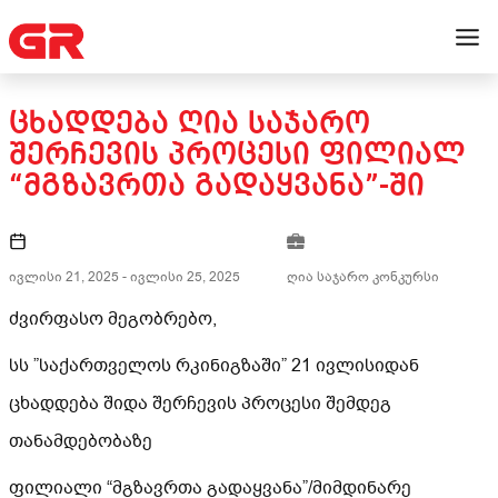
ᲪᲮᲐᲓᲓᲔᲑᲐ ᲦᲘᲐ ᲡᲐᲯᲐᲠᲝ
ᲨᲔᲠᲩᲔᲕᲘᲡ ᲞᲠᲝᲪᲔᲡᲘ ᲤᲘᲚᲘᲐᲚ
“ᲛᲒᲖᲐᲕᲠᲗᲐ ᲒᲐᲓᲐᲧᲕᲐᲜᲐ”-ᲨᲘ
ივლისი 21, 2025
-
ივლისი 25, 2025
ღია საჯარო კონკურსი
ძვირფასო მეგობრებო,
სს ”საქართველოს რკინიგზაში” 21 ივლისიდან
ცხადდება შიდა შერჩევის პროცესი შემდეგ
თანამდებობაზე
ფილიალი “მგზავრთა გადაყვანა”/მიმდინარე