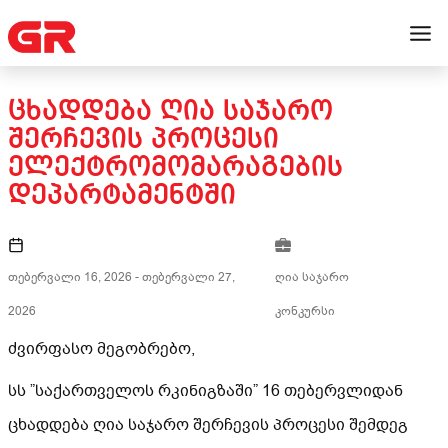
ᲪᲮᲐᲓᲓᲔᲑᲐ ᲦᲘᲐ ᲡᲐᲯᲐᲠᲝ
ᲨᲔᲠᲩᲔᲕᲘᲡ ᲞᲠᲝᲪᲔᲡᲘ
ᲔᲚᲔᲥᲢᲠᲝᲛᲝᲛᲐᲠᲐᲒᲔᲑᲘᲡ
ᲓᲔᲞᲐᲠᲢᲐᲛᲔᲜᲢᲨᲘ
თებერვალი 16, 2026
-
თებერვალი 27,
ღია საჯარო
2026
კონკურსი
ძვირფასო მეგობრებო,
სს ”საქართველოს რკინიგზაში” 16 თებერვლიდან
ცხადდება ღია საჯარო შერჩევის პროცესი შემდეგ