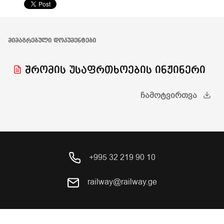
ᲛᲘᲛᲐᲒᲠᲔᲑᲣᲚᲘ ᲓᲝᲙᲣᲛᲔᲜᲢᲔᲑᲘ
შრომის უსაფრთხოების ინჟინერი
ᲩᲐᲛᲝᲢᲕᲘᲠᲗᲕᲐ
+995 32 219 90 10
railway@railway.ge