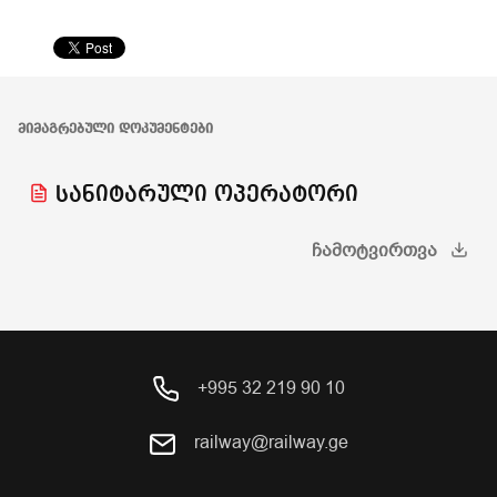
ᲛᲘᲛᲐᲒᲠᲔᲑᲣᲚᲘ ᲓᲝᲙᲣᲛᲔᲜᲢᲔᲑᲘ
სანიტარული ოპერატორი
ᲩᲐᲛᲝᲢᲕᲘᲠᲗᲕᲐ
+995 32 219 90 10
railway@railway.ge