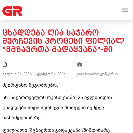
ᲪᲮᲐᲓᲓᲔᲑᲐ ᲦᲘᲐ ᲡᲐᲯᲐᲠᲝ
ᲨᲔᲠᲩᲔᲕᲘᲡ ᲞᲠᲝᲪᲔᲡᲘ ᲤᲘᲚᲘᲐᲚ
"ᲛᲒᲖᲐᲕᲠᲗᲐ ᲒᲐᲓᲐᲧᲕᲐᲜᲐ"-ᲨᲘ
ივლისი 25, 2025
-
აგვისტო 07, 2025
ღია საჯარო კონკურსი
ძვირფასო მეგობრებო,
სს ”საქართველოს რკინიგზაში” 25 ივლისიდან
ცხადდება შიდა შერჩევის პროცესი შემდეგ
თანამდებობაზე
ფილიალი “მგზავრთა გადაყვანა”/მიმდინარე