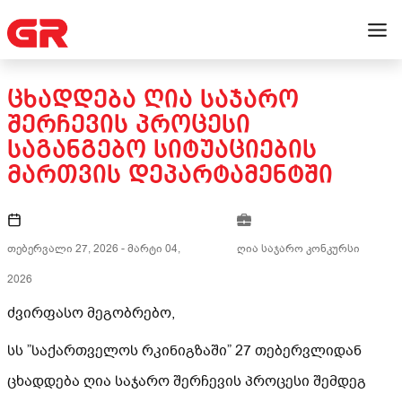
ᲪᲮᲐᲓᲓᲔᲑᲐ ᲦᲘᲐ ᲡᲐᲯᲐᲠᲝ
ᲨᲔᲠᲩᲔᲕᲘᲡ ᲞᲠᲝᲪᲔᲡᲘ
ᲡᲐᲒᲐᲜᲒᲔᲑᲝ ᲡᲘᲢᲣᲐᲪᲘᲔᲑᲘᲡ
ᲛᲐᲠᲗᲕᲘᲡ ᲓᲔᲞᲐᲠᲢᲐᲛᲔᲜᲢᲨᲘ
თებერვალი 27, 2026
-
მარტი 04,
ღია საჯარო კონკურსი
2026
ძვირფასო მეგობრებო,
სს ”საქართველოს რკინიგზაში” 27 თებერვლიდან
ცხადდება ღია საჯარო შერჩევის პროცესი შემდეგ