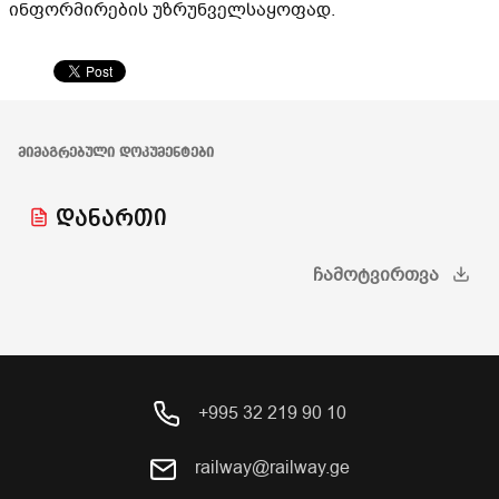
ინფორმირების უზრუნველსაყოფად.
ᲛᲘᲛᲐᲒᲠᲔᲑᲣᲚᲘ ᲓᲝᲙᲣᲛᲔᲜᲢᲔᲑᲘ
დანართი
ᲩᲐᲛᲝᲢᲕᲘᲠᲗᲕᲐ
+995 32 219 90 10
railway@railway.ge