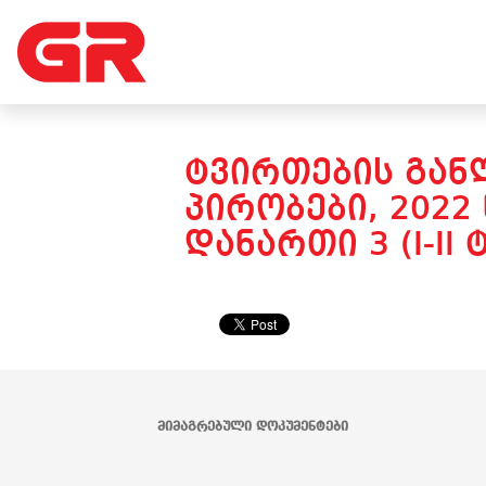
ᲢᲕᲘᲠᲗᲔᲑᲘᲡ ᲒᲐᲜ
ᲞᲘᲠᲝᲑᲔᲑᲘ, 2022
ᲓᲐᲜᲐᲠᲗᲘ 3 (I-I
ᲛᲘᲛᲐᲒᲠᲔᲑᲣᲚᲘ ᲓᲝᲙᲣᲛᲔᲜᲢᲔᲑᲘ