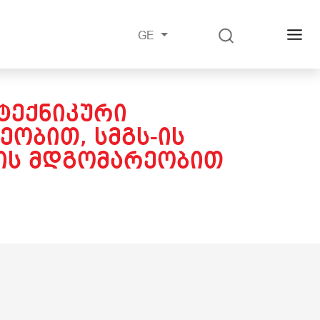
GE
ᲢᲔᲥᲜᲘᲙᲣᲠᲘ
ᲔᲝᲑᲘᲗ, ᲡᲛᲒᲡ-ᲘᲡ
ᲘᲡᲘᲡ ᲛᲓᲒᲝᲛᲐᲠᲔᲝᲑᲘᲗ