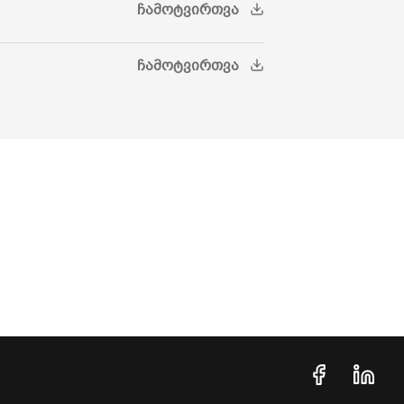
ᲩᲐᲛᲝᲢᲕᲘᲠᲗᲕᲐ
ᲩᲐᲛᲝᲢᲕᲘᲠᲗᲕᲐ