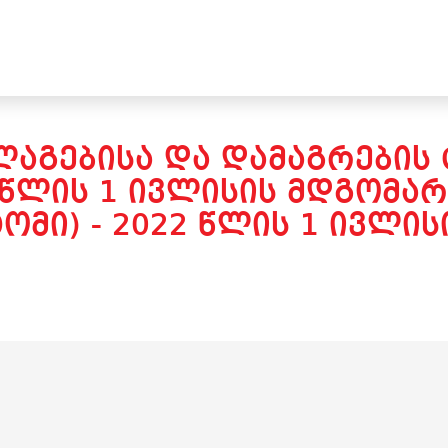
ᲚᲐᲒᲔᲑᲘᲡᲐ ᲓᲐ ᲓᲐᲛᲐᲒᲠᲔᲑᲘᲡ 
 ᲬᲚᲘᲡ 1 ᲘᲕᲚᲘᲡᲘᲡ ᲛᲓᲒᲝᲛᲐᲠ
I ᲢᲝᲛᲘ) - 2022 ᲬᲚᲘᲡ 1 ᲘᲕᲚ