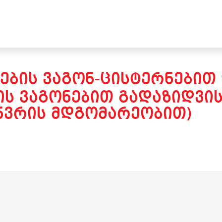
ᲔᲑᲘᲡ ᲕᲐᲒᲝᲜ-ᲪᲘᲡᲢᲔᲠᲜᲔᲑᲘᲗ
Ს ᲕᲐᲒᲝᲜᲔᲑᲘᲗ ᲒᲐᲓᲐᲖᲘᲓᲕᲘᲡ 
ᲐᲜᲕᲠᲘᲡ ᲛᲓᲒᲝᲛᲐᲠᲔᲝᲑᲘᲗ)