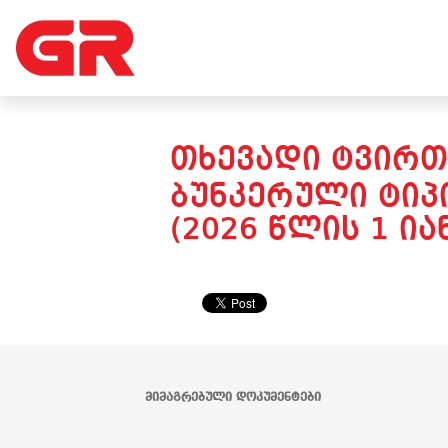
ᲗᲮᲔᲕᲐᲓᲘ ᲢᲕᲘᲠᲗ
ᲑᲣᲜᲙᲔᲠᲣᲚᲘ ᲢᲘᲞᲘ
(2026 ᲬᲚᲘᲡ 1 Ი
ᲛᲘᲛᲐᲒᲠᲔᲑᲣᲚᲘ ᲓᲝᲙᲣᲛᲔᲜᲢᲔᲑᲘ