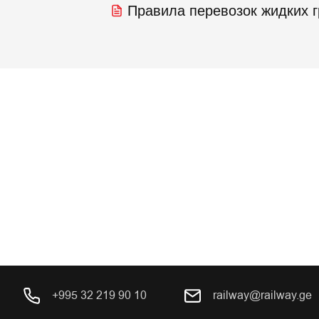
Правила перевозок жидких 
+995 32 219 90 10
railway@railway.ge