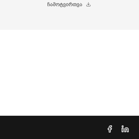
ᲩᲐᲛᲝᲢᲕᲘᲠᲗᲕᲐ