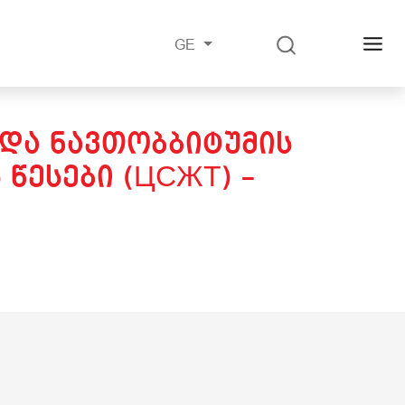
GE
 ᲓᲐ ᲜᲐᲕᲗᲝᲑᲑᲘᲢᲣᲛᲘᲡ
ᲬᲔᲡᲔᲑᲘ (ЦСЖТ) –