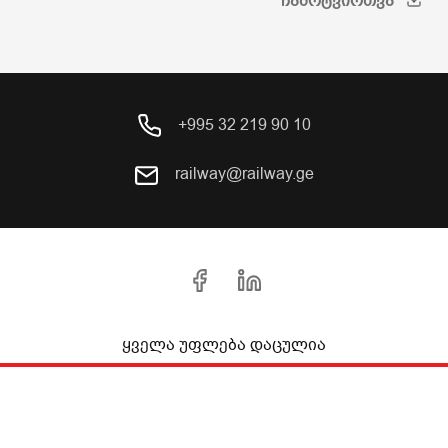
ᲩᲐᲛᲝᲢᲕᲘᲠᲗᲕᲐ
+995 32 219 90 10
railway@railway.ge
ყველა უფლება დაცულია