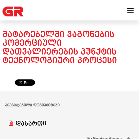
ᲛᲐᲢᲐᲠᲔᲑᲔᲚᲨᲘ ᲕᲐᲒᲝᲜᲔᲑᲘᲡ
ᲙᲝᲛᲔᲠᲪᲘᲣᲚᲘ
ᲓᲐᲗᲕᲐᲚᲘᲔᲠᲔᲑᲘᲡ ᲞᲣᲜᲥᲢᲘᲡ
ᲢᲔᲥᲜᲝᲚᲝᲒᲘᲣᲠᲘ ᲞᲠᲝᲪᲔᲡᲘ
ᲛᲘᲛᲐᲒᲠᲔᲑᲣᲚᲘ ᲓᲝᲙᲣᲛᲔᲜᲢᲔᲑᲘ
დანართი