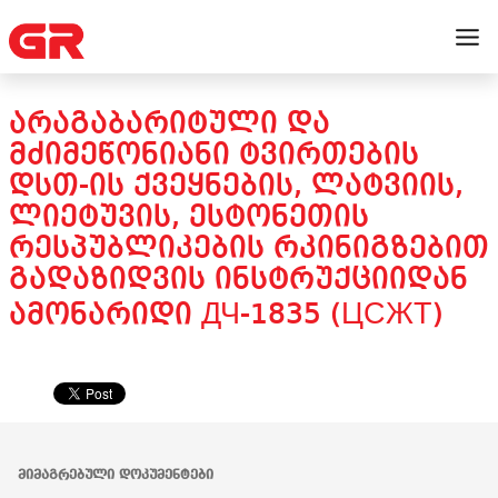
ᲐᲠᲐᲒᲐᲑᲐᲠᲘᲢᲣᲚᲘ ᲓᲐ
ᲛᲫᲘᲛᲔᲬᲝᲜᲘᲐᲜᲘ ᲢᲕᲘᲠᲗᲔᲑᲘᲡ
ᲓᲡᲗ-ᲘᲡ ᲥᲕᲔᲧᲜᲔᲑᲘᲡ, ᲚᲐᲢᲕᲘᲘᲡ,
ᲚᲘᲔᲢᲣᲕᲘᲡ, ᲔᲡᲢᲝᲜᲔᲗᲘᲡ
ᲠᲔᲡᲞᲣᲑᲚᲘᲙᲔᲑᲘᲡ ᲠᲙᲘᲜᲘᲒᲖᲔᲑᲘᲗ
ᲒᲐᲓᲐᲖᲘᲓᲕᲘᲡ ᲘᲜᲡᲢᲠᲣᲥᲪᲘᲘᲓᲐᲜ
ᲐᲛᲝᲜᲐᲠᲘᲓᲘ ДЧ-1835 (ЦСЖТ)
ᲛᲘᲛᲐᲒᲠᲔᲑᲣᲚᲘ ᲓᲝᲙᲣᲛᲔᲜᲢᲔᲑᲘ