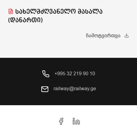
სახელმძღვანელო მასალა
(დანართი)
ᲩᲐᲛᲝᲢᲕᲘᲠᲗᲕᲐ
+995 32 219 90 10
railway@railway.ge