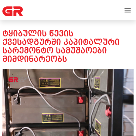
ᲢᲧᲘᲑᲣᲚᲘᲡ ᲬᲔᲕᲘᲡ
ᲥᲕᲔᲡᲐᲓᲒᲣᲠᲨᲘ ᲙᲐᲞᲘᲢᲐᲚᲣᲠᲘ
ᲡᲐᲠᲔᲛᲝᲜᲢᲝ ᲡᲐᲛᲣᲨᲐᲝᲔᲑᲘ
ᲛᲘᲛᲓᲘᲜᲐᲠᲔᲝᲑᲡ