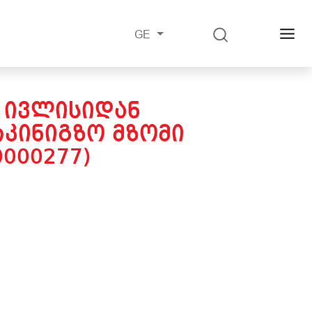
GE
8 ᲘᲕᲚᲘᲡᲘᲓᲐᲜ
ᲙᲘᲜᲘᲒᲖᲝ ᲛᲖᲝᲛᲘ
000277)