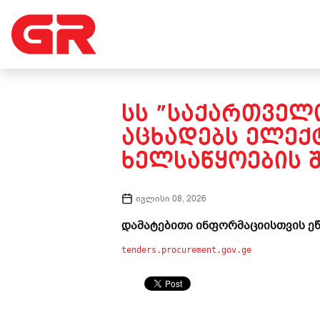
ᲡᲡ ”ᲡᲐᲥᲐᲠᲗᲕᲔᲚᲝ
ᲐᲪᲮᲐᲓᲔᲑᲡ ᲔᲚᲔᲥ
ᲮᲔᲚᲡᲐᲬᲧᲝᲔᲑᲘᲡ Შ
ივლისი 08, 2026
დამატებითი ინფორმაციისთვის ეწ
tenders.procurement.gov.ge