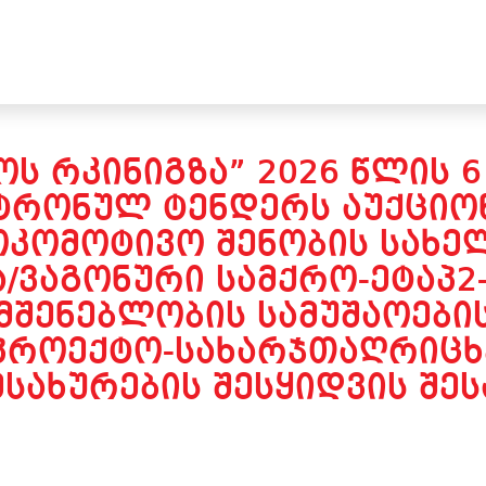
ᲝᲡ ᲠᲙᲘᲜᲘᲒᲖᲐ” 2026 ᲬᲚᲘᲡ 
ᲢᲠᲝᲜᲣᲚ ᲢᲔᲜᲓᲔᲠᲡ ᲐᲣᲥᲪᲘᲝᲜ
ᲙᲝᲛᲝᲢᲘᲕᲝ ᲨᲔᲜᲝᲑᲘᲡ ᲡᲐᲮᲔᲚ
/ᲕᲐᲒᲝᲜᲣᲠᲘ ᲡᲐᲛᲥᲠᲝ-ᲔᲢᲐᲞ2
 ᲛᲨᲔᲜᲔᲑᲚᲝᲑᲘᲡ ᲡᲐᲛᲣᲨᲐᲝᲔᲑᲘ
ᲐᲞᲠᲝᲔᲥᲢᲝ-ᲡᲐᲮᲐᲠᲯᲗᲐᲦᲠᲘᲪᲮ
ᲡᲐᲮᲣᲠᲔᲑᲘᲡ ᲨᲔᲡᲧᲘᲓᲕᲘᲡ ᲨᲔᲡ