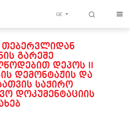
GE
6 ᲗᲔᲑᲔᲠᲕᲚᲘᲓᲐᲜ
ᲘᲡ ᲒᲐᲠᲔᲨᲔ
ᲬᲝᲓᲔᲑᲘᲗ ᲓᲔᲞᲝᲡ II
-ᲘᲡ ᲓᲔᲛᲝᲜᲢᲐᲟᲘᲡ ᲓᲐ
ᲡᲐᲗᲕᲘᲡ ᲡᲐᲭᲘᲠᲝ
ᲕᲝ ᲓᲝᲙᲣᲛᲔᲜᲢᲐᲪᲘᲘᲡ
ᲐᲮᲔᲑ