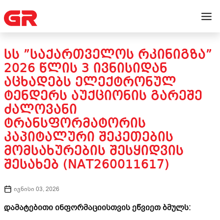
ᲡᲡ ”ᲡᲐᲥᲐᲠᲗᲕᲔᲚᲝᲡ ᲠᲙᲘᲜᲘᲒᲖᲐ”
2026 ᲬᲚᲘᲡ 3 ᲘᲕᲜᲘᲡᲘᲓᲐᲜ
ᲐᲪᲮᲐᲓᲔᲑᲡ ᲔᲚᲔᲥᲢᲠᲝᲜᲣᲚ
ᲢᲔᲜᲓᲔᲠᲡ ᲐᲣᲥᲪᲘᲝᲜᲘᲡ ᲒᲐᲠᲔᲨᲔ
ᲫᲐᲚᲝᲕᲐᲜᲘ
ᲢᲠᲐᲜᲡᲤᲝᲠᲛᲐᲢᲝᲠᲘᲡ
ᲙᲐᲞᲘᲢᲐᲚᲣᲠᲘ ᲨᲔᲙᲔᲗᲔᲑᲘᲡ
ᲛᲝᲛᲡᲐᲮᲣᲠᲔᲑᲘᲡ ᲨᲔᲡᲧᲘᲓᲕᲘᲡ
ᲨᲔᲡᲐᲮᲔᲑ (NAT260011617)
ივნისი 03, 2026
დამატებითი ინფორმაციისთვის ეწვიეთ ბმულს: