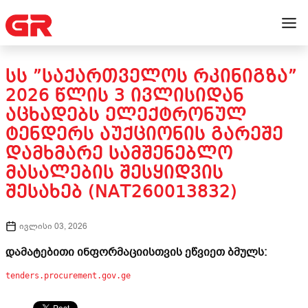
ᲡᲡ ”ᲡᲐᲥᲐᲠᲗᲕᲔᲚᲝᲡ ᲠᲙᲘᲜᲘᲒᲖᲐ”
2026 ᲬᲚᲘᲡ 3 ᲘᲕᲚᲘᲡᲘᲓᲐᲜ
ᲐᲪᲮᲐᲓᲔᲑᲡ ᲔᲚᲔᲥᲢᲠᲝᲜᲣᲚ
ᲢᲔᲜᲓᲔᲠᲡ ᲐᲣᲥᲪᲘᲝᲜᲘᲡ ᲒᲐᲠᲔᲨᲔ
ᲓᲐᲛᲮᲛᲐᲠᲔ ᲡᲐᲛᲨᲔᲜᲔᲑᲚᲝ
ᲛᲐᲡᲐᲚᲔᲑᲘᲡ ᲨᲔᲡᲧᲘᲓᲕᲘᲡ
ᲨᲔᲡᲐᲮᲔᲑ (NAT260013832)
ივლისი 03, 2026
დამატებითი ინფორმაციისთვის ეწვიეთ ბმულს:
tenders.procurement.gov.ge