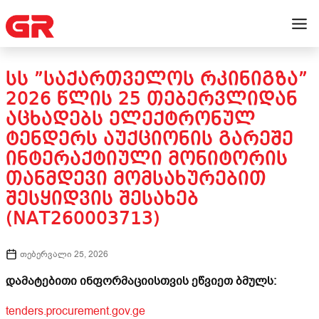
ᲡᲡ ”ᲡᲐᲥᲐᲠᲗᲕᲔᲚᲝᲡ ᲠᲙᲘᲜᲘᲒᲖᲐ”
2026 ᲬᲚᲘᲡ 25 ᲗᲔᲑᲔᲠᲕᲚᲘᲓᲐᲜ
ᲐᲪᲮᲐᲓᲔᲑᲡ ᲔᲚᲔᲥᲢᲠᲝᲜᲣᲚ
ᲢᲔᲜᲓᲔᲠᲡ ᲐᲣᲥᲪᲘᲝᲜᲘᲡ ᲒᲐᲠᲔᲨᲔ
ᲘᲜᲢᲔᲠᲐᲥᲢᲘᲣᲚᲘ ᲛᲝᲜᲘᲢᲝᲠᲘᲡ
ᲗᲐᲜᲛᲓᲔᲕᲘ ᲛᲝᲛᲡᲐᲮᲣᲠᲔᲑᲘᲗ
ᲨᲔᲡᲧᲘᲓᲕᲘᲡ ᲨᲔᲡᲐᲮᲔᲑ
(NAT260003713)
თებერვალი 25, 2026
დამატებითი ინფორმაციისთვის ეწვიეთ ბმულს:
tenders.procurement.gov.ge