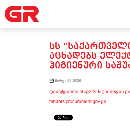
ᲡᲡ ”ᲡᲐᲥᲐᲠᲗᲕᲔᲚᲝ
ᲐᲪᲮᲐᲓᲔᲑᲡ ᲔᲚᲔᲥ
ᲰᲘᲒᲘᲔᲜᲣᲠᲘ ᲡᲐᲨᲣ
მარტი 25, 2026
დამატებითი ინფორმაციისთვის ეწ
tenders.procurement.gov.ge