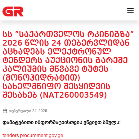
ᲡᲡ ”ᲡᲐᲥᲐᲠᲗᲕᲔᲚᲝᲡ ᲠᲙᲘᲜᲘᲒᲖᲐ”
2026 ᲬᲚᲘᲡ 24 ᲗᲔᲑᲔᲠᲕᲚᲘᲓᲐᲜ
ᲐᲪᲮᲐᲓᲔᲑᲡ ᲔᲚᲔᲥᲢᲠᲝᲜᲣᲚ
ᲢᲔᲜᲓᲔᲠᲡ ᲐᲣᲥᲪᲘᲝᲜᲘᲡ ᲒᲐᲠᲔᲨᲔ
ᲙᲐᲚᲘᲣᲛᲘᲡ ᲛᲬᲕᲐᲕᲔ ᲢᲣᲢᲔᲡ
(ᲛᲝᲜᲝᲰᲘᲓᲠᲐᲢᲘᲗ)
ᲡᲐᲮᲔᲚᲛᲬᲘᲤᲝ ᲨᲔᲡᲧᲘᲓᲕᲘᲡ
ᲨᲔᲡᲐᲮᲔᲑ (NAT260003549)
თებერვალი 24, 2026
დამატებითი ინფორმაციისთვის ეწვიეთ ბმულს:
tenders.procurement.gov.ge