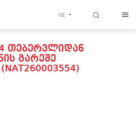
GE
24 ᲗᲔᲑᲔᲠᲕᲚᲘᲓᲐᲜ
ᲘᲡ ᲒᲐᲠᲔᲨᲔ
(NAT260003554)