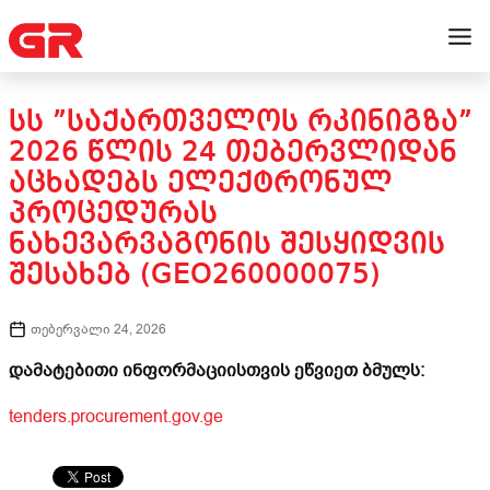
ᲡᲡ ”ᲡᲐᲥᲐᲠᲗᲕᲔᲚᲝᲡ ᲠᲙᲘᲜᲘᲒᲖᲐ”
2026 ᲬᲚᲘᲡ 24 ᲗᲔᲑᲔᲠᲕᲚᲘᲓᲐᲜ
ᲐᲪᲮᲐᲓᲔᲑᲡ ᲔᲚᲔᲥᲢᲠᲝᲜᲣᲚ
ᲞᲠᲝᲪᲔᲓᲣᲠᲐᲡ
ᲜᲐᲮᲔᲕᲐᲠᲕᲐᲒᲝᲜᲘᲡ ᲨᲔᲡᲧᲘᲓᲕᲘᲡ
ᲨᲔᲡᲐᲮᲔᲑ (GEO260000075)
თებერვალი 24, 2026
დამატებითი ინფორმაციისთვის ეწვიეთ ბმულს:
tenders.procurement.gov.ge