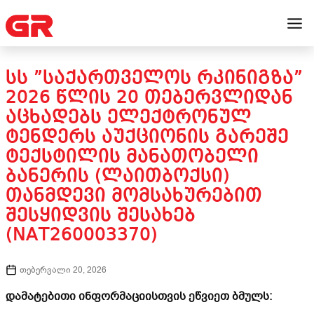
ᲡᲡ ”ᲡᲐᲥᲐᲠᲗᲕᲔᲚᲝᲡ ᲠᲙᲘᲜᲘᲒᲖᲐ”
2026 ᲬᲚᲘᲡ 20 ᲗᲔᲑᲔᲠᲕᲚᲘᲓᲐᲜ
ᲐᲪᲮᲐᲓᲔᲑᲡ ᲔᲚᲔᲥᲢᲠᲝᲜᲣᲚ
ᲢᲔᲜᲓᲔᲠᲡ ᲐᲣᲥᲪᲘᲝᲜᲘᲡ ᲒᲐᲠᲔᲨᲔ
ᲢᲔᲥᲡᲢᲘᲚᲘᲡ ᲛᲐᲜᲐᲗᲝᲑᲔᲚᲘ
ᲑᲐᲜᲔᲠᲘᲡ (ᲚᲐᲘᲗᲑᲝᲥᲡᲘ)
ᲗᲐᲜᲛᲓᲔᲕᲘ ᲛᲝᲛᲡᲐᲮᲣᲠᲔᲑᲘᲗ
ᲨᲔᲡᲧᲘᲓᲕᲘᲡ ᲨᲔᲡᲐᲮᲔᲑ
(NAT260003370)
თებერვალი 20, 2026
დამატებითი ინფორმაციისთვის ეწვიეთ ბმულს: