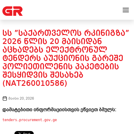
ᲡᲡ ”ᲡᲐᲥᲐᲠᲗᲕᲔᲚᲝᲡ ᲠᲙᲘᲜᲘᲒᲖᲐ”
2026 ᲬᲚᲘᲡ 20 ᲛᲐᲘᲡᲘᲓᲐᲜ
ᲐᲪᲮᲐᲓᲔᲑᲡ ᲔᲚᲔᲥᲢᲠᲝᲜᲣᲚ
ᲢᲔᲜᲓᲔᲠᲡ ᲐᲣᲥᲪᲘᲝᲜᲘᲡ ᲒᲐᲠᲔᲨᲔ
ᲞᲝᲚᲘᲔᲗᲘᲚᲔᲜᲘᲡ ᲞᲐᲙᲔᲢᲔᲑᲘᲡ
ᲨᲔᲡᲧᲘᲓᲕᲘᲡ ᲨᲔᲡᲐᲮᲔᲑ
(NAT260010586)
მაისი 20, 2026
დამატებითი ინფორმაციისთვის ეწვიეთ ბმულს:
tenders.procurement.gov.ge