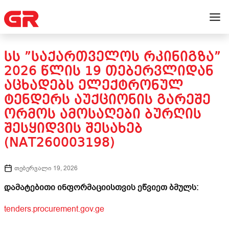
ᲡᲡ ”ᲡᲐᲥᲐᲠᲗᲕᲔᲚᲝᲡ ᲠᲙᲘᲜᲘᲒᲖᲐ”
2026 ᲬᲚᲘᲡ 19 ᲗᲔᲑᲔᲠᲕᲚᲘᲓᲐᲜ
ᲐᲪᲮᲐᲓᲔᲑᲡ ᲔᲚᲔᲥᲢᲠᲝᲜᲣᲚ
ᲢᲔᲜᲓᲔᲠᲡ ᲐᲣᲥᲪᲘᲝᲜᲘᲡ ᲒᲐᲠᲔᲨᲔ
ᲝᲠᲛᲝᲡ ᲐᲛᲝᲡᲐᲦᲔᲑᲘ ᲑᲣᲠᲦᲘᲡ
ᲨᲔᲡᲧᲘᲓᲕᲘᲡ ᲨᲔᲡᲐᲮᲔᲑ
(NAT260003198)
თებერვალი 19, 2026
დამატებითი ინფორმაციისთვის ეწვიეთ ბმულს:
tenders.procurement.gov.ge