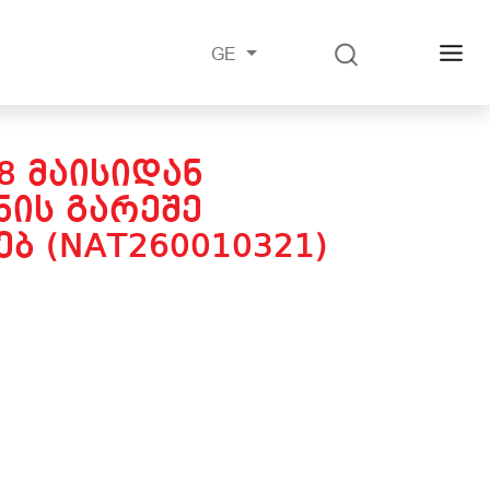
GE
8 ᲛᲐᲘᲡᲘᲓᲐᲜ
ᲘᲡ ᲒᲐᲠᲔᲨᲔ
Ბ (NAT260010321)