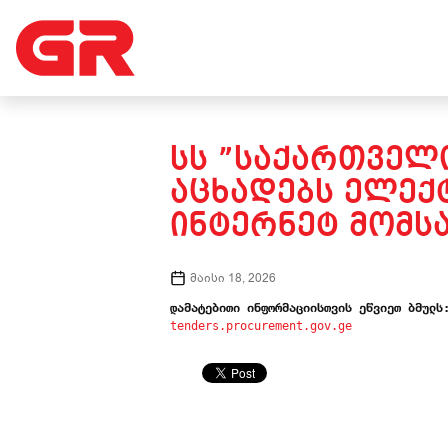
ᲡᲡ ”ᲡᲐᲥᲐᲠᲗᲕᲔᲚᲝ
ᲐᲪᲮᲐᲓᲔᲑᲡ ᲔᲚᲔᲥ
ᲘᲜᲢᲔᲠᲜᲔᲢ ᲛᲝᲛᲡᲐ
მაისი 18, 2026
tenders.procurement.gov.ge