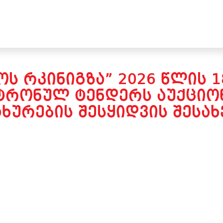
Ს ᲠᲙᲘᲜᲘᲒᲖᲐ” 2026 ᲬᲚᲘᲡ 1
ᲢᲠᲝᲜᲣᲚ ᲢᲔᲜᲓᲔᲠᲡ ᲐᲣᲥᲪᲘᲝᲜ
ᲮᲣᲠᲔᲑᲘᲡ ᲨᲔᲡᲧᲘᲓᲕᲘᲡ ᲨᲔᲡᲐᲮᲔ