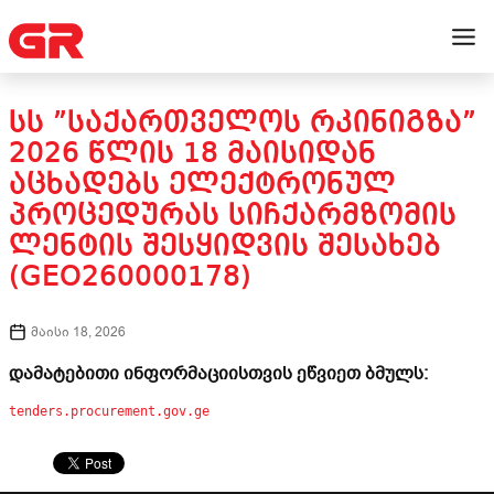
ᲡᲡ ”ᲡᲐᲥᲐᲠᲗᲕᲔᲚᲝᲡ ᲠᲙᲘᲜᲘᲒᲖᲐ”
2026 ᲬᲚᲘᲡ 18 ᲛᲐᲘᲡᲘᲓᲐᲜ
ᲐᲪᲮᲐᲓᲔᲑᲡ ᲔᲚᲔᲥᲢᲠᲝᲜᲣᲚ
ᲞᲠᲝᲪᲔᲓᲣᲠᲐᲡ ᲡᲘᲩᲥᲐᲠᲛᲖᲝᲛᲘᲡ
ᲚᲔᲜᲢᲘᲡ ᲨᲔᲡᲧᲘᲓᲕᲘᲡ ᲨᲔᲡᲐᲮᲔᲑ
(GEO260000178)
მაისი 18, 2026
დამატებითი ინფორმაციისთვის ეწვიეთ ბმულს:
tenders.procurement.gov.ge