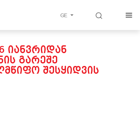
GE
6 ᲘᲐᲜᲕᲠᲘᲓᲐᲜ
ᲘᲡ ᲒᲐᲠᲔᲨᲔ
ᲚᲛᲬᲘᲤᲝ ᲨᲔᲡᲧᲘᲓᲕᲘᲡ