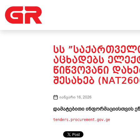
ᲡᲡ ”ᲡᲐᲥᲐᲠᲗᲕᲔᲚᲝ
ᲐᲪᲮᲐᲓᲔᲑᲡ ᲔᲚᲔᲥ
ᲬᲘᲬᲕᲝᲕᲐᲜᲘ ᲓᲐᲮ
ᲨᲔᲡᲐᲮᲔᲑ (NAT260
იანვარი 16, 2026
დამატებითი ინფორმაციისთვის ეწ
tenders.procurement.gov.ge