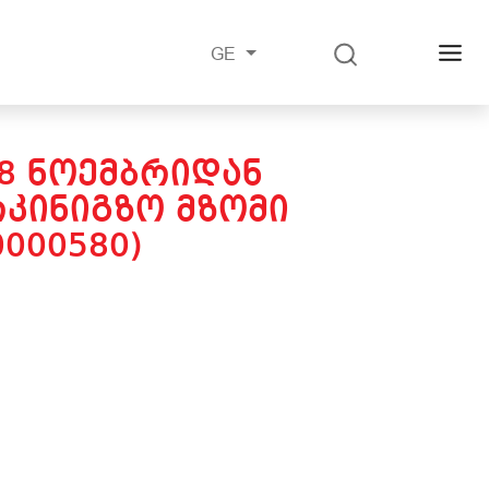
GE
28 ᲜᲝᲔᲛᲑᲠᲘᲓᲐᲜ
ᲙᲘᲜᲘᲒᲖᲝ ᲛᲖᲝᲛᲘ
000580)