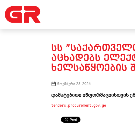
ᲡᲡ ”ᲡᲐᲥᲐᲠᲗᲕᲔᲚᲝ
ᲐᲪᲮᲐᲓᲔᲑᲡ ᲔᲚᲔᲥ
ᲮᲔᲚᲡᲐᲬᲧᲝᲔᲑᲘᲡ Შ
ნოემბერი 28, 2025
დამატებითი ინფორმაციისთვის ეწ
tenders.procurement.gov.ge