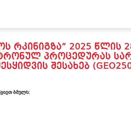
Ს ᲠᲙᲘᲜᲘᲒᲖᲐ” 2025 ᲬᲚᲘᲡ 
ᲢᲠᲝᲜᲣᲚ ᲞᲠᲝᲪᲔᲓᲣᲠᲐᲡ ᲡᲐᲠ
ᲔᲡᲧᲘᲓᲕᲘᲡ ᲨᲔᲡᲐᲮᲔᲑ (GEO250
ვიეთ ბმულს: