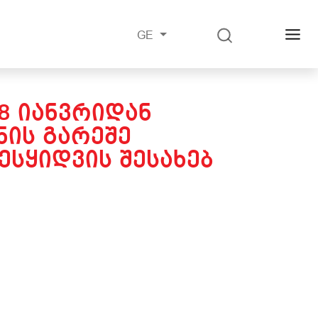
GE
8 ᲘᲐᲜᲕᲠᲘᲓᲐᲜ
ᲘᲡ ᲒᲐᲠᲔᲨᲔ
ᲡᲧᲘᲓᲕᲘᲡ ᲨᲔᲡᲐᲮᲔᲑ