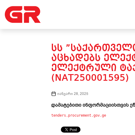
ᲡᲡ ”ᲡᲐᲥᲐᲠᲗᲕᲔᲚᲝ
ᲐᲪᲮᲐᲓᲔᲑᲡ ᲔᲚᲔᲥ
ᲔᲚᲔᲥᲢᲠᲣᲚᲘ ᲢᲐᲥ
(NAT250001595)
იანვარი 28, 2025
დამატებითი ინფორმაციისთვის ეწ
tenders.procurement.gov.ge