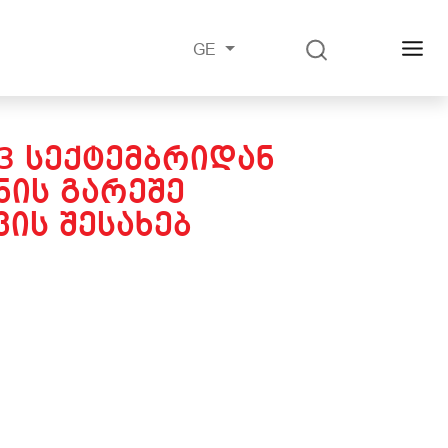
GE
23 ᲡᲔᲥᲢᲔᲛᲑᲠᲘᲓᲐᲜ
ᲘᲡ ᲒᲐᲠᲔᲨᲔ
ᲘᲡ ᲨᲔᲡᲐᲮᲔᲑ