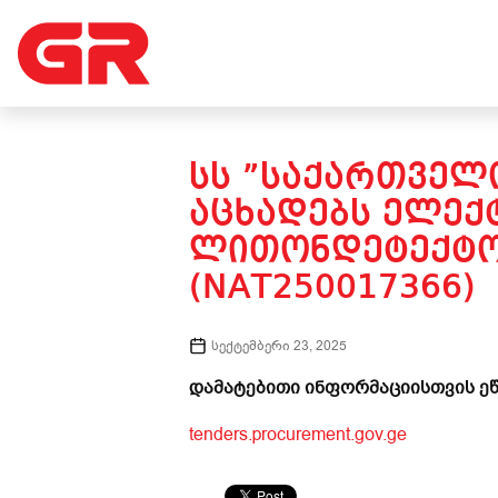
ᲡᲡ ”ᲡᲐᲥᲐᲠᲗᲕᲔᲚᲝ
ᲐᲪᲮᲐᲓᲔᲑᲡ ᲔᲚᲔᲥ
ᲚᲘᲗᲝᲜᲓᲔᲢᲔᲥᲢᲝᲠ
(NAT250017366)
სექტემბერი 23, 2025
დამატებითი ინფორმაციისთვის ეწ
tenders.procurement.gov.ge