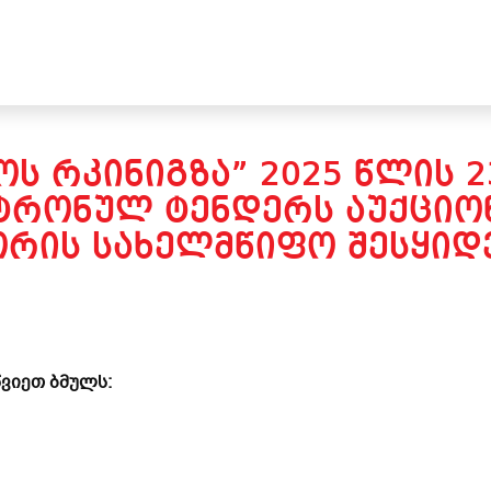
Ს ᲠᲙᲘᲜᲘᲒᲖᲐ” 2025 ᲬᲚᲘᲡ 
ᲢᲠᲝᲜᲣᲚ ᲢᲔᲜᲓᲔᲠᲡ ᲐᲣᲥᲪᲘᲝᲜ
ᲘᲡ ᲡᲐᲮᲔᲚᲛᲬᲘᲤᲝ ᲨᲔᲡᲧᲘᲓᲕ
ვიეთ ბმულს: