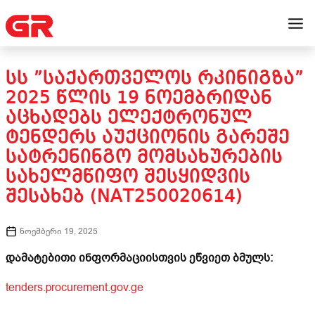
ᲡᲡ ”ᲡᲐᲥᲐᲠᲗᲕᲔᲚᲝᲡ ᲠᲙᲘᲜᲘᲒᲖᲐ”
2025 ᲬᲚᲘᲡ 19 ᲜᲝᲔᲛᲑᲠᲘᲓᲐᲜ
ᲐᲪᲮᲐᲓᲔᲑᲡ ᲔᲚᲔᲥᲢᲠᲝᲜᲣᲚ
ᲢᲔᲜᲓᲔᲠᲡ ᲐᲣᲥᲪᲘᲝᲜᲘᲡ ᲒᲐᲠᲔᲨᲔ
ᲡᲐᲢᲠᲔᲜᲘᲜᲒᲝ ᲛᲝᲛᲡᲐᲮᲣᲠᲔᲑᲘᲡ
ᲡᲐᲮᲔᲚᲛᲬᲘᲤᲝ ᲨᲔᲡᲧᲘᲓᲕᲘᲡ
ᲨᲔᲡᲐᲮᲔᲑ (NAT250020614)
ნოემბერი 19, 2025
დამატებითი ინფორმაციისთვის ეწვიეთ ბმულს:
tenders.procurement.gov.ge