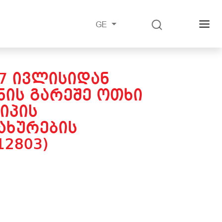
GE
17 ᲘᲕᲚᲘᲡᲘᲓᲐᲜ
ᲘᲡ ᲒᲐᲠᲔᲨᲔ ᲝᲗᲮᲘ
ᲘᲞᲘᲡ
ᲐᲮᲣᲠᲔᲑᲘᲡ
12803)