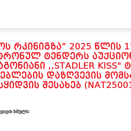
Ს ᲠᲙᲘᲜᲘᲒᲖᲐ” 2025 ᲬᲚᲘᲡ 
ᲢᲠᲝᲜᲣᲚ ᲢᲔᲜᲓᲔᲠᲡ ᲐᲣᲥᲪᲘᲝᲜ
ᲝᲜᲘᲐᲜᲘ ,,STADLER KISS" Ტ
ᲑᲚᲔᲑᲘᲡ ᲓᲐᲖᲦᲕᲔᲕᲘᲡ ᲛᲝᲛᲡ
ᲧᲘᲓᲕᲘᲡ ᲨᲔᲡᲐᲮᲔᲑ (NAT2500
ვიეთ ბმულს: