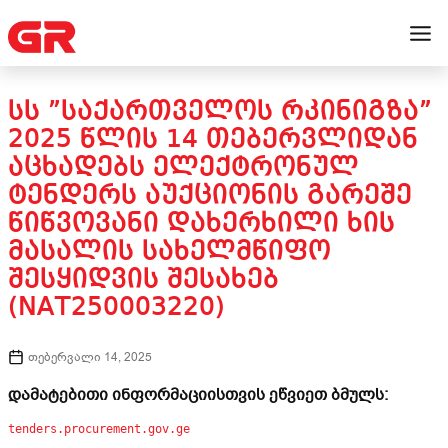
ᲡᲡ ”ᲡᲐᲥᲐᲠᲗᲕᲔᲚᲝᲡ ᲠᲙᲘᲜᲘᲒᲖᲐ”
2025 ᲬᲚᲘᲡ 14 ᲗᲔᲑᲔᲠᲕᲚᲘᲓᲐᲜ
ᲐᲪᲮᲐᲓᲔᲑᲡ ᲔᲚᲔᲥᲢᲠᲝᲜᲣᲚ
ᲢᲔᲜᲓᲔᲠᲡ ᲐᲣᲥᲪᲘᲝᲜᲘᲡ ᲒᲐᲠᲔᲨᲔ
ᲬᲘᲬᲕᲝᲕᲐᲜᲘ ᲓᲐᲮᲔᲠᲮᲘᲚᲘ ᲮᲘᲡ
ᲛᲐᲡᲐᲚᲘᲡ ᲡᲐᲮᲔᲚᲛᲬᲘᲤᲝ
ᲨᲔᲡᲧᲘᲓᲕᲘᲡ ᲨᲔᲡᲐᲮᲔᲑ
(NAT250003220)
თებერვალი 14, 2025
დამატებითი ინფორმაციისთვის ეწვიეთ ბმულს:
tenders.procurement.gov.ge