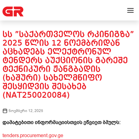
ᲡᲡ ”ᲡᲐᲥᲐᲠᲗᲕᲔᲚᲝᲡ ᲠᲙᲘᲜᲘᲒᲖᲐ”
2025 ᲬᲚᲘᲡ 12 ᲜᲝᲔᲛᲑᲠᲘᲓᲐᲜ
ᲐᲪᲮᲐᲓᲔᲑᲡ ᲔᲚᲔᲥᲢᲠᲝᲜᲣᲚ
ᲢᲔᲜᲓᲔᲠᲡ ᲐᲣᲥᲪᲘᲝᲜᲘᲡ ᲒᲐᲠᲔᲨᲔ
ᲢᲔᲥᲜᲘᲙᲣᲠᲘ ᲟᲐᲜᲒᲑᲐᲓᲘᲡ
(ᲮᲐᲨᲣᲠᲘ) ᲡᲐᲮᲔᲚᲛᲬᲘᲤᲝ
ᲨᲔᲡᲧᲘᲓᲕᲘᲡ ᲨᲔᲡᲐᲮᲔᲑ
(NAT250020084)
ნოემბერი 12, 2025
დამატებითი ინფორმაციისთვის ეწვიეთ ბმულს:
tenders.procurement.gov.ge