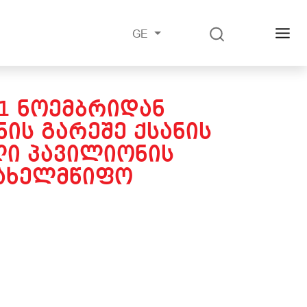
GE
11 ᲜᲝᲔᲛᲑᲠᲘᲓᲐᲜ
ᲘᲡ ᲒᲐᲠᲔᲨᲔ ᲥᲡᲐᲜᲘᲡ
ᲚᲘ ᲞᲐᲕᲘᲚᲘᲝᲜᲘᲡ
ᲡᲐᲮᲔᲚᲛᲬᲘᲤᲝ