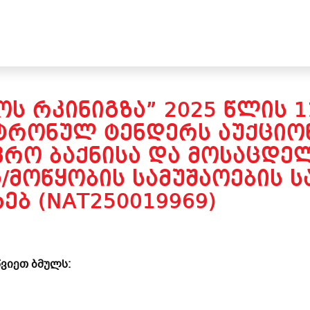
Ს ᲠᲙᲘᲜᲘᲒᲖᲐ” 2025 ᲬᲚᲘᲡ 
ᲢᲠᲝᲜᲣᲚ ᲢᲔᲜᲓᲔᲠᲡ ᲐᲣᲥᲪᲘᲝᲜ
ᲕᲠᲝ ᲑᲐᲥᲜᲘᲡᲐ ᲓᲐ ᲛᲝᲡᲐᲪᲓᲔ
/ᲛᲝᲬᲧᲝᲑᲘᲡ ᲡᲐᲛᲣᲨᲐᲝᲔᲑᲘᲡ 
ᲔᲑ (NAT250019969)
ვიეთ ბმულს: