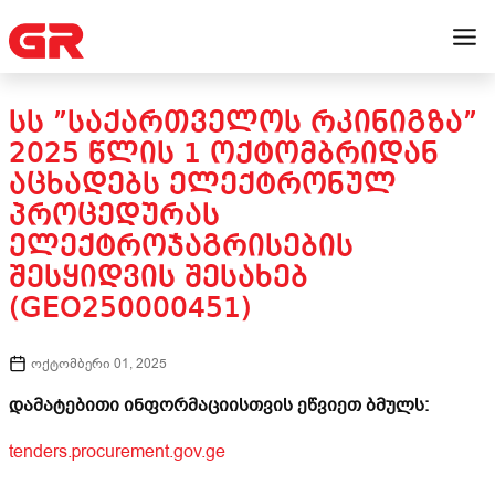
ᲡᲡ ”ᲡᲐᲥᲐᲠᲗᲕᲔᲚᲝᲡ ᲠᲙᲘᲜᲘᲒᲖᲐ”
2025 ᲬᲚᲘᲡ 1 ᲝᲥᲢᲝᲛᲑᲠᲘᲓᲐᲜ
ᲐᲪᲮᲐᲓᲔᲑᲡ ᲔᲚᲔᲥᲢᲠᲝᲜᲣᲚ
ᲞᲠᲝᲪᲔᲓᲣᲠᲐᲡ
ᲔᲚᲔᲥᲢᲠᲝᲯᲐᲒᲠᲘᲡᲔᲑᲘᲡ
ᲨᲔᲡᲧᲘᲓᲕᲘᲡ ᲨᲔᲡᲐᲮᲔᲑ
(GEO250000451)
ოქტომბერი 01, 2025
დამატებითი ინფორმაციისთვის ეწვიეთ ბმულს:
tenders.procurement.gov.ge