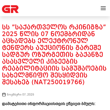
ᲡᲡ ”ᲡᲐᲥᲐᲠᲗᲕᲔᲚᲝᲡ ᲠᲙᲘᲜᲘᲒᲖᲐ”
2025 ᲬᲚᲘᲡ 07 ᲜᲝᲔᲛᲑᲠᲘᲓᲐᲜ
ᲐᲪᲮᲐᲓᲔᲑᲡ ᲔᲚᲔᲥᲢᲠᲝᲜᲣᲚ
ᲢᲔᲜᲓᲔᲠᲡ ᲐᲣᲥᲪᲘᲝᲜᲘᲡ ᲒᲐᲠᲔᲨᲔ
ᲡᲐᲓᲒᲣᲠ ᲝᲖᲣᲠᲒᲔᲗᲘᲡ ᲑᲐᲥᲐᲜᲖᲔ
ᲐᲡᲐᲡᲕᲚᲔᲚᲘ ᲙᲘᲑᲔᲔᲑᲘᲡ
ᲠᲔᲐᲑᲘᲚᲘᲢᲐᲪᲘᲘᲡ ᲡᲐᲛᲣᲨᲐᲝᲔᲑᲘᲡ
ᲡᲐᲮᲔᲚᲛᲬᲘᲤᲝ ᲨᲔᲡᲧᲘᲓᲕᲘᲡ
ᲨᲔᲡᲐᲮᲔᲑ (NAT250019766)
ნოემბერი 07, 2025
დამატებითი ინფორმაციისთვის ეწვიეთ ბმულს: