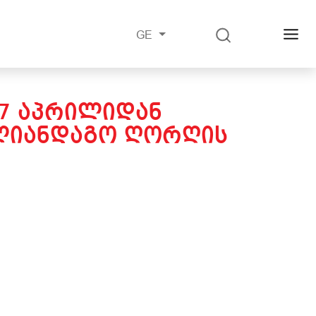
GE
07 ᲐᲞᲠᲘᲚᲘᲓᲐᲜ
ᲚᲘᲐᲜᲓᲐᲒᲝ ᲦᲝᲠᲦᲘᲡ