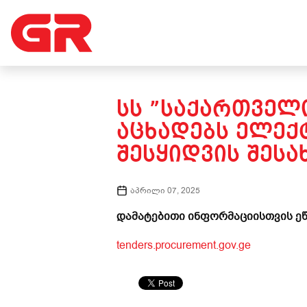
ᲡᲡ ”ᲡᲐᲥᲐᲠᲗᲕᲔᲚ
ᲐᲪᲮᲐᲓᲔᲑᲡ ᲔᲚᲔ
ᲨᲔᲡᲧᲘᲓᲕᲘᲡ ᲨᲔᲡᲐ
აპრილი 07, 2025
დამატებითი ინფორმაციისთვის ეწ
tenders.procurement.gov.ge