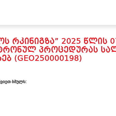
ᲝᲡ ᲠᲙᲘᲜᲘᲒᲖᲐ” 2025 ᲬᲚᲘᲡ 
ᲥᲢᲠᲝᲜᲣᲚ ᲞᲠᲝᲪᲔᲓᲣᲠᲐᲡ ᲡᲐ
ᲮᲔᲑ (GEO250000198)
ვიეთ ბმულს: