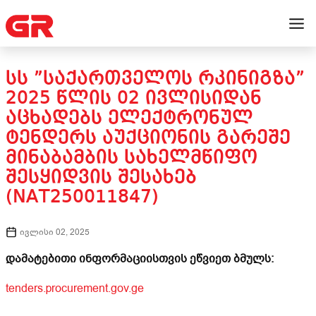
ᲡᲡ ”ᲡᲐᲥᲐᲠᲗᲕᲔᲚᲝᲡ ᲠᲙᲘᲜᲘᲒᲖᲐ”
2025 ᲬᲚᲘᲡ 02 ᲘᲕᲚᲘᲡᲘᲓᲐᲜ
ᲐᲪᲮᲐᲓᲔᲑᲡ ᲔᲚᲔᲥᲢᲠᲝᲜᲣᲚ
ᲢᲔᲜᲓᲔᲠᲡ ᲐᲣᲥᲪᲘᲝᲜᲘᲡ ᲒᲐᲠᲔᲨᲔ
ᲛᲘᲜᲐᲑᲐᲛᲑᲘᲡ ᲡᲐᲮᲔᲚᲛᲬᲘᲤᲝ
ᲨᲔᲡᲧᲘᲓᲕᲘᲡ ᲨᲔᲡᲐᲮᲔᲑ
(NAT250011847)
ივლისი 02, 2025
დამატებითი ინფორმაციისთვის ეწვიეთ ბმულს:
tenders.procurement.gov.ge