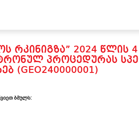
Ს ᲠᲙᲘᲜᲘᲒᲖᲐ” 2024 ᲬᲚᲘᲡ 4
ᲢᲠᲝᲜᲣᲚ ᲞᲠᲝᲪᲔᲓᲣᲠᲐᲡ ᲡᲞᲔ
ᲮᲔᲑ (GEO240000001)
ვიეთ ბმულს: