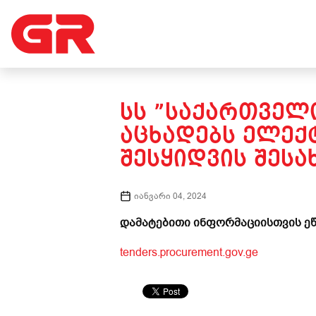
ᲡᲡ ”ᲡᲐᲥᲐᲠᲗᲕᲔᲚᲝ
ᲐᲪᲮᲐᲓᲔᲑᲡ ᲔᲚᲔᲥ
ᲨᲔᲡᲧᲘᲓᲕᲘᲡ ᲨᲔᲡᲐ
იანვარი 04, 2024
დამატებითი ინფორმაციისთვის ეწ
tenders.procurement.gov.ge