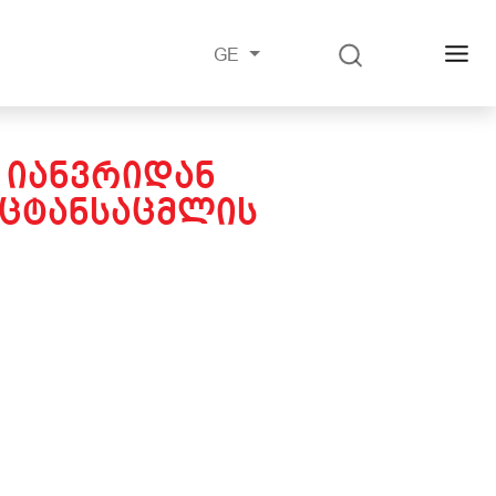
GE
 ᲘᲐᲜᲕᲠᲘᲓᲐᲜ
ᲪᲢᲐᲜᲡᲐᲪᲛᲚᲘᲡ