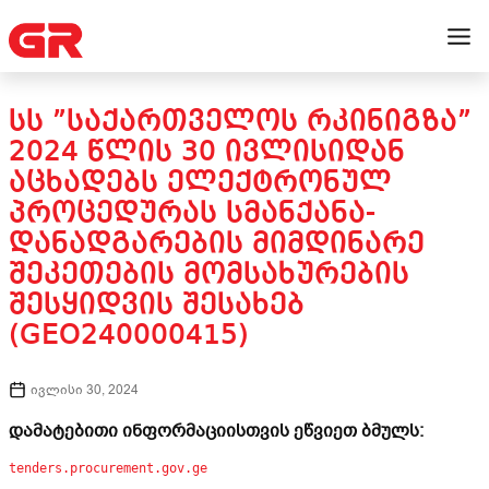
ᲡᲡ ”ᲡᲐᲥᲐᲠᲗᲕᲔᲚᲝᲡ ᲠᲙᲘᲜᲘᲒᲖᲐ”
2024 ᲬᲚᲘᲡ 30 ᲘᲕᲚᲘᲡᲘᲓᲐᲜ
ᲐᲪᲮᲐᲓᲔᲑᲡ ᲔᲚᲔᲥᲢᲠᲝᲜᲣᲚ
ᲞᲠᲝᲪᲔᲓᲣᲠᲐᲡ ᲡᲛᲐᲜᲥᲐᲜᲐ-
ᲓᲐᲜᲐᲓᲒᲐᲠᲔᲑᲘᲡ ᲛᲘᲛᲓᲘᲜᲐᲠᲔ
ᲨᲔᲙᲔᲗᲔᲑᲘᲡ ᲛᲝᲛᲡᲐᲮᲣᲠᲔᲑᲘᲡ
ᲨᲔᲡᲧᲘᲓᲕᲘᲡ ᲨᲔᲡᲐᲮᲔᲑ
(GEO240000415)
ივლისი 30, 2024
დამატებითი ინფორმაციისთვის ეწვიეთ ბმულს:
tenders.procurement.gov.ge