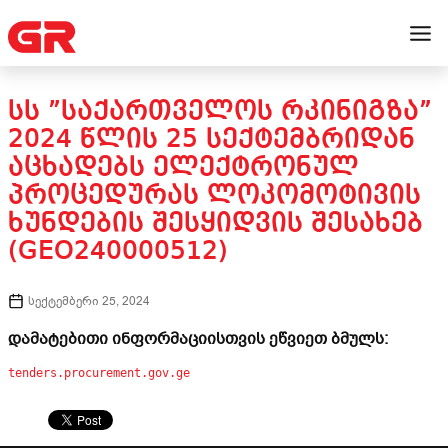
ᲡᲡ ”ᲡᲐᲥᲐᲠᲗᲕᲔᲚᲝᲡ ᲠᲙᲘᲜᲘᲒᲖᲐ”
2024 ᲬᲚᲘᲡ 25 ᲡᲔᲥᲢᲔᲛᲑᲠᲘᲓᲐᲜ
ᲐᲪᲮᲐᲓᲔᲑᲡ ᲔᲚᲔᲥᲢᲠᲝᲜᲣᲚ
ᲞᲠᲝᲪᲔᲓᲣᲠᲐᲡ ᲚᲝᲙᲝᲛᲝᲢᲘᲕᲘᲡ
ᲮᲣᲜᲓᲔᲑᲘᲡ ᲨᲔᲡᲧᲘᲓᲕᲘᲡ ᲨᲔᲡᲐᲮᲔᲑ
(GEO240000512)
სექტემბერი 25, 2024
დამატებითი ინფორმაციისთვის ეწვიეთ ბმულს:
tenders.procurement.gov.ge