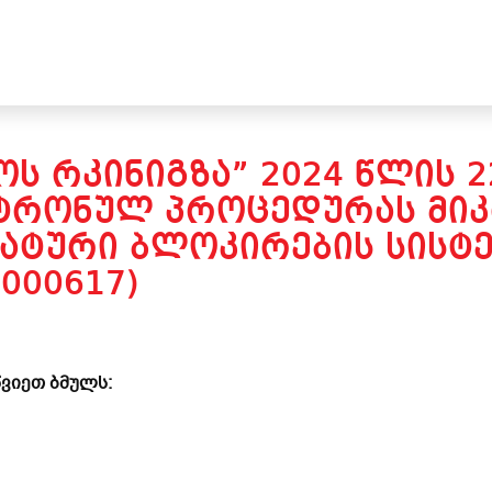
Ს ᲠᲙᲘᲜᲘᲒᲖᲐ” 2024 ᲬᲚᲘᲡ 
ᲥᲢᲠᲝᲜᲣᲚ ᲞᲠᲝᲪᲔᲓᲣᲠᲐᲡ Მ
ᲐᲢᲣᲠᲘ ᲑᲚᲝᲙᲘᲠᲔᲑᲘᲡ ᲡᲘᲡᲢᲔ
000617)
ვიეთ ბმულს: