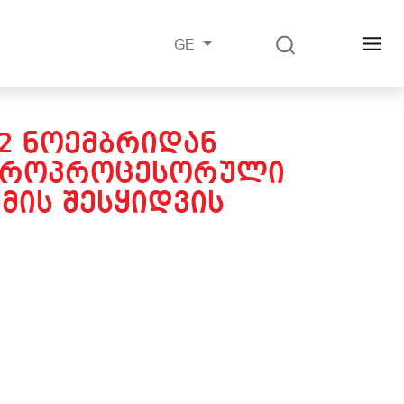
GE
22 ᲜᲝᲔᲛᲑᲠᲘᲓᲐᲜ
ᲘᲙᲠᲝᲞᲠᲝᲪᲔᲡᲝᲠᲣᲚᲘ
ᲛᲘᲡ ᲨᲔᲡᲧᲘᲓᲕᲘᲡ