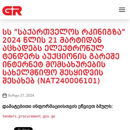
ᲡᲡ ”ᲡᲐᲥᲐᲠᲗᲕᲔᲚᲝᲡ ᲠᲙᲘᲜᲘᲒᲖᲐ”
2024 ᲬᲚᲘᲡ 21 ᲛᲐᲠᲢᲘᲓᲐᲜ
ᲐᲪᲮᲐᲓᲔᲑᲡ ᲔᲚᲔᲥᲢᲠᲝᲜᲣᲚ
ᲢᲔᲜᲓᲔᲠᲡ ᲐᲣᲥᲪᲘᲝᲜᲘᲡ ᲒᲐᲠᲔᲨᲔ
ᲘᲜᲢᲔᲠᲜᲔᲢ ᲛᲝᲛᲡᲐᲮᲣᲠᲔᲑᲘᲡ
ᲡᲐᲮᲔᲚᲛᲬᲘᲤᲝ ᲨᲔᲡᲧᲘᲓᲕᲘᲡ
ᲨᲔᲡᲐᲮᲔᲑ (NAT240006101)
მარტი 21, 2024
დამატებითი ინფორმაციისთვის ეწვიეთ ბმულს:
tenders.procurement.gov.ge