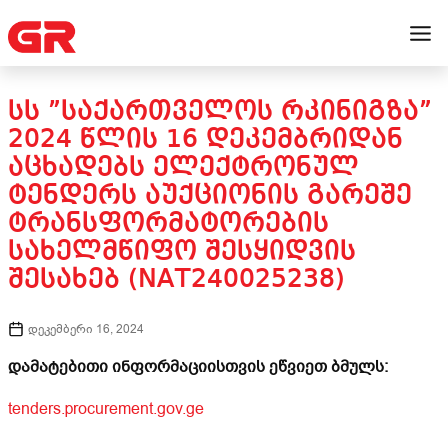
ᲡᲡ ”ᲡᲐᲥᲐᲠᲗᲕᲔᲚᲝᲡ ᲠᲙᲘᲜᲘᲒᲖᲐ”
2024 ᲬᲚᲘᲡ 16 ᲓᲔᲙᲔᲛᲑᲠᲘᲓᲐᲜ
ᲐᲪᲮᲐᲓᲔᲑᲡ ᲔᲚᲔᲥᲢᲠᲝᲜᲣᲚ
ᲢᲔᲜᲓᲔᲠᲡ ᲐᲣᲥᲪᲘᲝᲜᲘᲡ ᲒᲐᲠᲔᲨᲔ
ᲢᲠᲐᲜᲡᲤᲝᲠᲛᲐᲢᲝᲠᲔᲑᲘᲡ
ᲡᲐᲮᲔᲚᲛᲬᲘᲤᲝ ᲨᲔᲡᲧᲘᲓᲕᲘᲡ
ᲨᲔᲡᲐᲮᲔᲑ (NAT240025238)
დეკემბერი 16, 2024
დამატებითი ინფორმაციისთვის ეწვიეთ ბმულს:
tenders.procurement.gov.ge