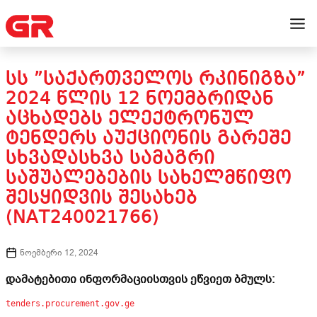
ᲡᲡ ”ᲡᲐᲥᲐᲠᲗᲕᲔᲚᲝᲡ ᲠᲙᲘᲜᲘᲒᲖᲐ”
2024 ᲬᲚᲘᲡ 12 ᲜᲝᲔᲛᲑᲠᲘᲓᲐᲜ
ᲐᲪᲮᲐᲓᲔᲑᲡ ᲔᲚᲔᲥᲢᲠᲝᲜᲣᲚ
ᲢᲔᲜᲓᲔᲠᲡ ᲐᲣᲥᲪᲘᲝᲜᲘᲡ ᲒᲐᲠᲔᲨᲔ
ᲡᲮᲕᲐᲓᲐᲡᲮᲕᲐ ᲡᲐᲛᲐᲒᲠᲘ
ᲡᲐᲨᲣᲐᲚᲔᲑᲔᲑᲘᲡ ᲡᲐᲮᲔᲚᲛᲬᲘᲤᲝ
ᲨᲔᲡᲧᲘᲓᲕᲘᲡ ᲨᲔᲡᲐᲮᲔᲑ
(NAT240021766)
ნოემბერი 12, 2024
დამატებითი ინფორმაციისთვის ეწვიეთ ბმულს:
tenders.procurement.gov.ge