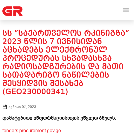
ᲡᲡ ”ᲡᲐᲥᲐᲠᲗᲕᲔᲚᲝᲡ ᲠᲙᲘᲜᲘᲒᲖᲐ”
2023 ᲬᲚᲘᲡ 7 ᲘᲕᲜᲘᲡᲘᲓᲐᲜ
ᲐᲪᲮᲐᲓᲔᲑᲡ ᲔᲚᲔᲥᲢᲠᲝᲜᲣᲚ
ᲞᲠᲝᲪᲔᲓᲣᲠᲐᲡ ᲡᲮᲕᲐᲓᲐᲡᲮᲕᲐ
ᲠᲐᲓᲘᲝᲡᲐᲓᲒᲣᲠᲔᲑᲘᲡ ᲓᲐ ᲛᲐᲗᲘ
ᲡᲐᲗᲐᲓᲐᲠᲘᲒᲝ ᲜᲐᲬᲘᲚᲔᲑᲘᲡ
ᲨᲔᲡᲧᲘᲓᲕᲘᲡ ᲨᲔᲡᲐᲮᲔᲑ
(GEO230000341)
ივნისი 07, 2023
დამატებითი ინფორმაციისთვის ეწვიეთ ბმულს:
tenders.procurement.gov.ge