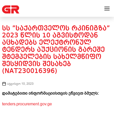
ᲡᲡ ”ᲡᲐᲥᲐᲠᲗᲕᲔᲚᲝᲡ ᲠᲙᲘᲜᲘᲒᲖᲐ”
2023 ᲬᲚᲘᲡ 10 ᲐᲒᲕᲘᲡᲢᲝᲓᲐᲜ
ᲐᲪᲮᲐᲓᲔᲑᲡ ᲔᲚᲔᲥᲢᲠᲝᲜᲣᲚ
ᲢᲔᲜᲓᲔᲠᲡ ᲐᲣᲥᲪᲘᲝᲜᲘᲡ ᲒᲐᲠᲔᲨᲔ
ᲨᲢᲔᲛᲞᲔᲚᲔᲑᲘᲡ ᲡᲐᲮᲔᲚᲛᲬᲘᲤᲝ
ᲨᲔᲡᲧᲘᲓᲕᲘᲡ ᲨᲔᲡᲐᲮᲔᲑ
(NAT230016396)
აგვისტო 10, 2023
დამატებითი ინფორმაციისთვის ეწვიეთ ბმულს:
tenders.procurement.gov.ge