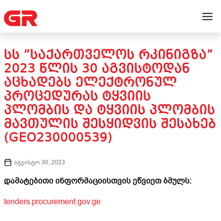
ᲡᲡ ”ᲡᲐᲥᲐᲠᲗᲕᲔᲚᲝᲡ ᲠᲙᲘᲜᲘᲒᲖᲐ”
2023 ᲬᲚᲘᲡ 30 ᲐᲒᲕᲘᲡᲢᲝᲓᲐᲜ
ᲐᲪᲮᲐᲓᲔᲑᲡ ᲔᲚᲔᲥᲢᲠᲝᲜᲣᲚ
ᲞᲠᲝᲪᲔᲓᲣᲠᲐᲡ ᲢᲧᲕᲘᲘᲡ
ᲞᲚᲝᲛᲑᲘᲡ ᲓᲐ ᲢᲧᲕᲘᲘᲡ ᲞᲚᲝᲛᲑᲘᲡ
ᲛᲐᲕᲗᲣᲚᲘᲡ ᲨᲔᲡᲧᲘᲓᲕᲘᲡ ᲨᲔᲡᲐᲮᲔᲑ
(GEO230000539)
აგვისტო 30, 2023
დამატებითი ინფორმაციისთვის ეწვიეთ ბმულს:
tenders.procurement.gov.ge