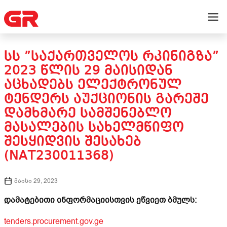
ᲡᲡ ”ᲡᲐᲥᲐᲠᲗᲕᲔᲚᲝᲡ ᲠᲙᲘᲜᲘᲒᲖᲐ”
2023 ᲬᲚᲘᲡ 29 ᲛᲐᲘᲡᲘᲓᲐᲜ
ᲐᲪᲮᲐᲓᲔᲑᲡ ᲔᲚᲔᲥᲢᲠᲝᲜᲣᲚ
ᲢᲔᲜᲓᲔᲠᲡ ᲐᲣᲥᲪᲘᲝᲜᲘᲡ ᲒᲐᲠᲔᲨᲔ
ᲓᲐᲛᲮᲛᲐᲠᲔ ᲡᲐᲛᲨᲔᲜᲔᲑᲚᲝ
ᲛᲐᲡᲐᲚᲔᲑᲘᲡ ᲡᲐᲮᲔᲚᲛᲬᲘᲤᲝ
ᲨᲔᲡᲧᲘᲓᲕᲘᲡ ᲨᲔᲡᲐᲮᲔᲑ
(NAT230011368)
მაისი 29, 2023
დამატებითი ინფორმაციისთვის ეწვიეთ ბმულს:
tenders.procurement.gov.ge