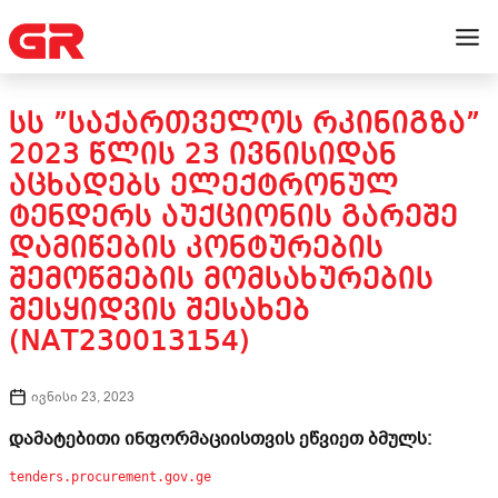
ᲡᲡ ”ᲡᲐᲥᲐᲠᲗᲕᲔᲚᲝᲡ ᲠᲙᲘᲜᲘᲒᲖᲐ”
2023 ᲬᲚᲘᲡ 23 ᲘᲕᲜᲘᲡᲘᲓᲐᲜ
ᲐᲪᲮᲐᲓᲔᲑᲡ ᲔᲚᲔᲥᲢᲠᲝᲜᲣᲚ
ᲢᲔᲜᲓᲔᲠᲡ ᲐᲣᲥᲪᲘᲝᲜᲘᲡ ᲒᲐᲠᲔᲨᲔ
ᲓᲐᲛᲘᲬᲔᲑᲘᲡ ᲙᲝᲜᲢᲣᲠᲔᲑᲘᲡ
ᲨᲔᲛᲝᲬᲛᲔᲑᲘᲡ ᲛᲝᲛᲡᲐᲮᲣᲠᲔᲑᲘᲡ
ᲨᲔᲡᲧᲘᲓᲕᲘᲡ ᲨᲔᲡᲐᲮᲔᲑ
(NAT230013154)
ივნისი 23, 2023
დამატებითი ინფორმაციისთვის ეწვიეთ ბმულს:
tenders.procurement.gov.ge