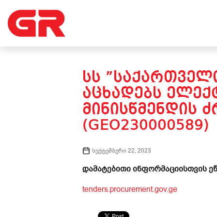
ᲡᲡ ”ᲡᲐᲥᲐᲠᲗᲕᲔᲚᲝ
ᲐᲪᲮᲐᲓᲔᲑᲡ ᲔᲚᲔᲥ
ᲛᲘᲜᲘᲡᲬᲛᲔᲜᲓᲘᲡ Ძ
(GEO230000589)
სექტემბერი 22, 2023
დამატებითი ინფორმაციისთვის ეწ
tenders.procurement.gov.ge