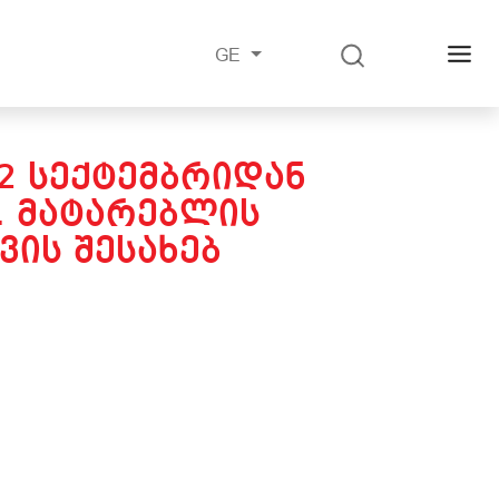
GE
22 ᲡᲔᲥᲢᲔᲛᲑᲠᲘᲓᲐᲜ
 ᲛᲐᲢᲐᲠᲔᲑᲚᲘᲡ
ᲕᲘᲡ ᲨᲔᲡᲐᲮᲔᲑ